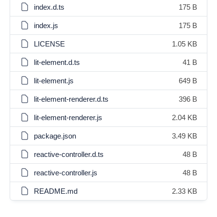
index.d.ts
175 B
index.js
175 B
LICENSE
1.05 KB
lit-element.d.ts
41 B
lit-element.js
649 B
lit-element-renderer.d.ts
396 B
lit-element-renderer.js
2.04 KB
package.json
3.49 KB
reactive-controller.d.ts
48 B
reactive-controller.js
48 B
README.md
2.33 KB