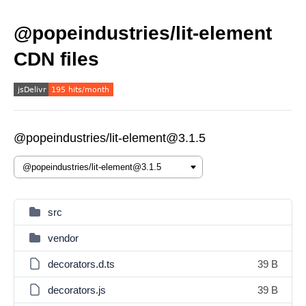
@popeindustries/lit-element
CDN files
@popeindustries/lit-element@3.1.5
src
vendor
decorators.d.ts
39 B
decorators.js
39 B