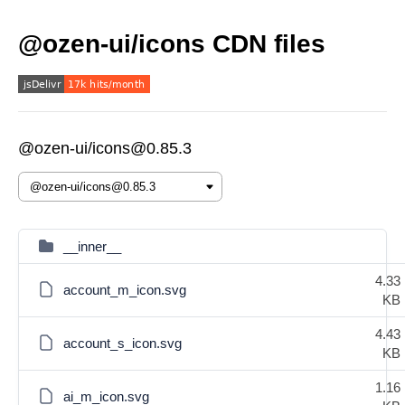
@ozen-ui/icons CDN files
@ozen-ui/icons@0.85.3
__inner__
4.33
account_m_icon.svg
KB
4.43
account_s_icon.svg
KB
1.16
ai_m_icon.svg