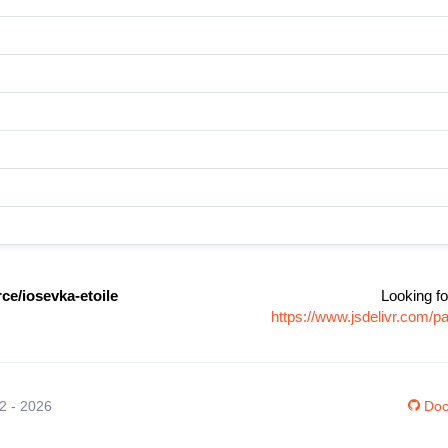
ce/iosevka-etoile
Looking fo
https://www.jsdelivr.com/
12 - 2026
Doc