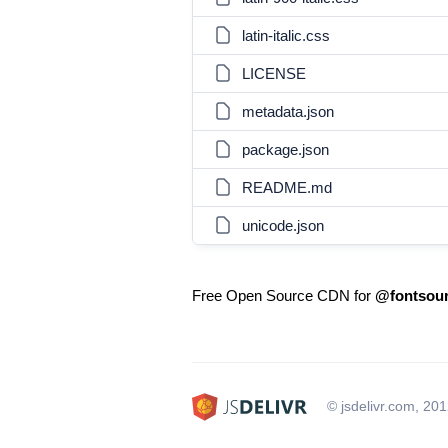
latin-italic.css
LICENSE
metadata.json
package.json
README.md
unicode.json
Free Open Source CDN for
@fontsour
© jsdelivr.com, 20