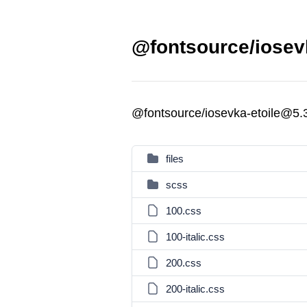
@fontsource/iosevk
@fontsource/iosevka-etoile@5.
files
scss
100.css
100-italic.css
200.css
200-italic.css