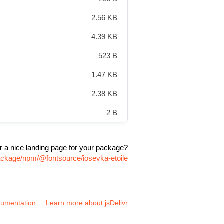
2.56 KB
4.39 KB
523 B
1.47 KB
2.38 KB
2 B
r a nice landing page for your package?
package/npm/@fontsource/iosevka-etoile
umentation
Learn more about jsDelivr