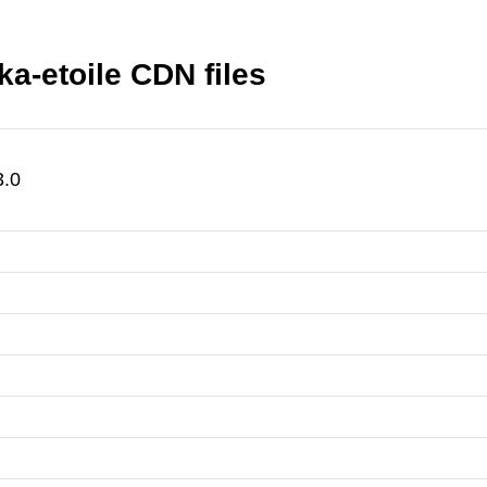
a-etoile CDN files
3.0