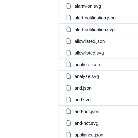
alarm-on.svg
alert-notification.json
alert-notification.svg
allowlisted.json
allowlisted.svg
analyze.json
analyze.svg
and.json
and.svg
and-not.json
and-not.svg
appliance.json