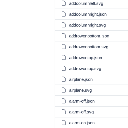
addcolumnleft.svg
addcolumnright.json
addcolumnright.svg
addrowonbottom.json
addrowonbottom.svg
addrowontop.json
addrowontop.svg
airplane.json
airplane.svg
alarm-off.json
alarm-off.svg
alarm-on.json