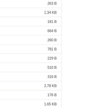
263 B
1.34 KB
181 B
664 B
260 B
781 B
229 B
510 B
316 B
2.78 KB
176 B
1.65 KB