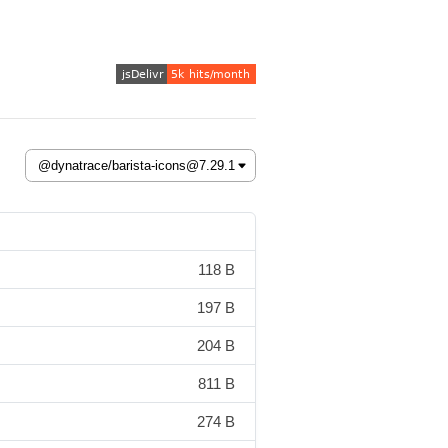
118 B
197 B
204 B
811 B
274 B