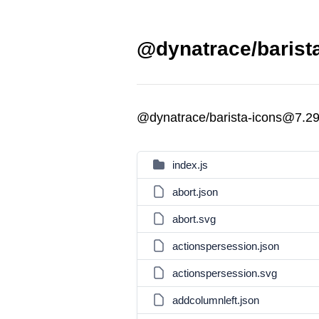
@dynatrace/barista
@dynatrace/barista-icons@7.29
index.js
abort.json
abort.svg
actionspersession.json
actionspersession.svg
addcolumnleft.json