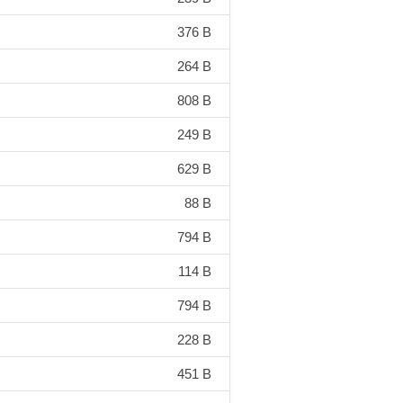
376 B
264 B
808 B
249 B
629 B
88 B
794 B
114 B
794 B
228 B
451 B