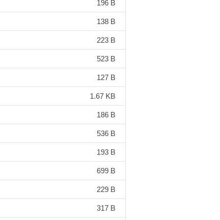
196 B
138 B
223 B
523 B
127 B
1.67 KB
186 B
536 B
193 B
699 B
229 B
317 B