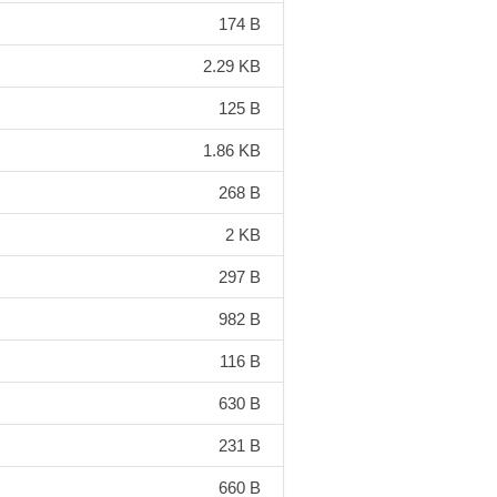
174 B
2.29 KB
125 B
1.86 KB
268 B
2 KB
297 B
982 B
116 B
630 B
231 B
660 B