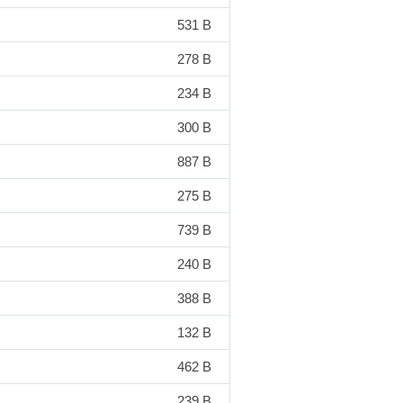
531 B
278 B
234 B
300 B
887 B
275 B
739 B
240 B
388 B
132 B
462 B
239 B