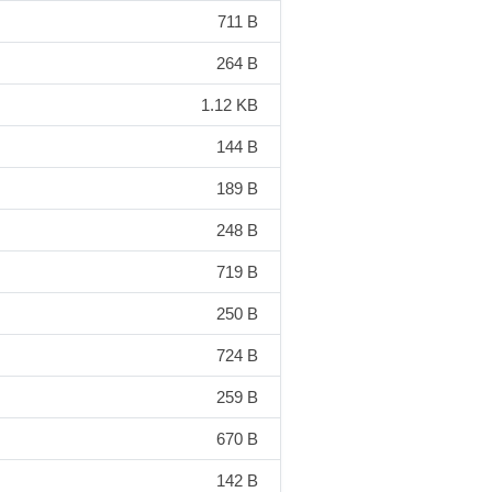
711 B
264 B
1.12 KB
144 B
189 B
248 B
719 B
250 B
724 B
259 B
670 B
142 B