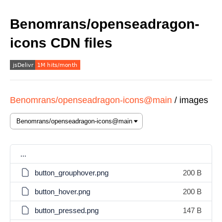
Benomrans/openseadragon-
icons CDN files
Benomrans/openseadragon-icons@main
/
images
...
button_grouphover.png
200 B
button_hover.png
200 B
button_pressed.png
147 B